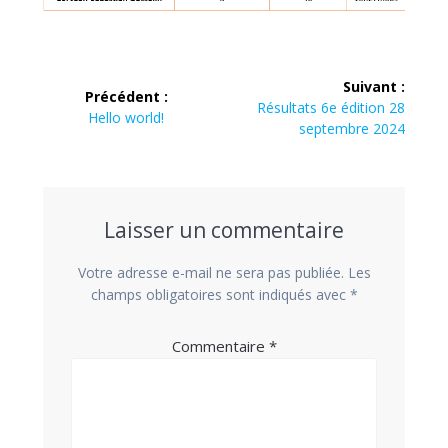
Navigation
Suivant :
Précédent :
de
Article
Résultats 6e édition 28
Article
Hello world!
suivant
septembre 2024
précédent
l’article
:
:
Laisser un commentaire
Votre adresse e-mail ne sera pas publiée.
Les
champs obligatoires sont indiqués avec
*
Commentaire
*